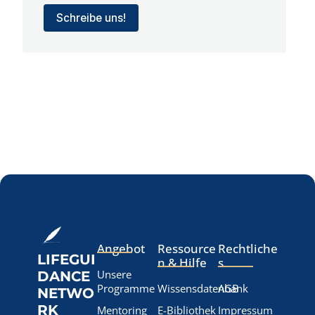
Schreibe uns!
Angebot
Ressource
Rechtliche
LIFEGUI
n & Hilfe
s
Unsere
DANCE
Programme
Wissensdatenbank
AGB
NETWO
RK
Mentoring
E-Bibliothek
Impressum