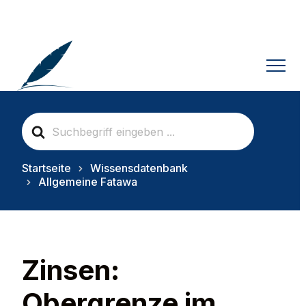
S
e
a
r
Startseite
Wissensdatenbank
c
Allgemeine Fatawa
h
F
o
r
Zinsen:
Obergrenze im