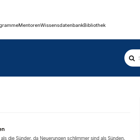
ogramme
Mentoren
Wissensdatenbank
Bibliothek
S
e
a
r
c
h
F
o
r
en
 als die Sünder, da Neuerungen schlimmer sind als Sünden.