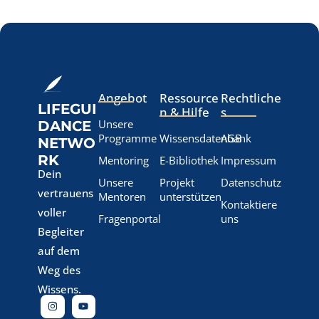
Angebot
Ressource
Rechtliche
LIFEGUI
n & Hilfe
s
Unsere
DANCE
Programme
Wissensdatenbank
AGB
NETWO
RK
Mentoring
E-Bibliothek
Impressum
Dein
Unsere
Projekt
Datenschutz
vertrauens
Mentoren
unterstützen
Kontaktiere
voller
Fragenportal
uns
Begleiter
auf dem
Weg des
Wissens.