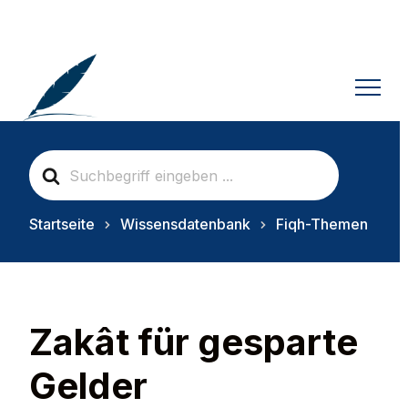
S
e
a
r
Startseite
Wissensdatenbank
Fiqh-Themen
c
h
F
o
r
Zakât für gesparte
Gelder