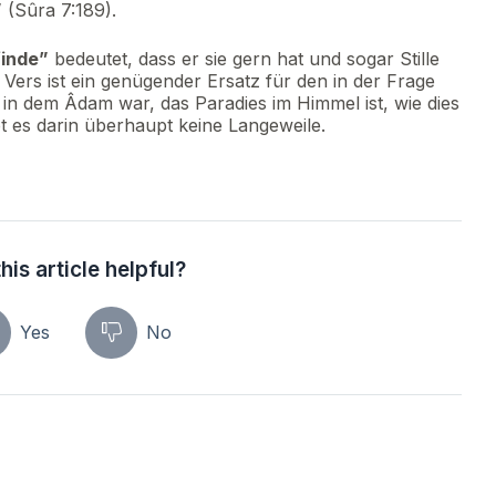
”
(Sûra 7:189).
finde”
bedeutet, dass er sie gern hat und sogar Stille
r Vers ist ein genügender Ersatz für den in der Frage
in dem Âdam war, das Paradies im Himmel ist, wie dies
t es darin überhaupt keine Langeweile.
his article helpful?
Yes
No