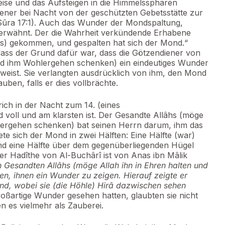
ise und das Aufsteigen in die Himmelssphären
iener bei Nacht von der geschützten Gebetsstätte zur
(Sûra 17:1). Auch das Wunder der Mondspaltung,
erwähnt. Der die Wahrheit verkündende Erhabene
hts) gekommen, und gespalten hat sich der Mond.“
dass der Grund dafür war, dass die Götzendiener von
und ihm Wohlergehen schenken) ein eindeutiges Wunder
eweist. Sie verlangten ausdrücklich von ihm, den Mond
ben, falls er dies vollbrächte.
ich in der Nacht zum 14. (eines
voll und am klarsten ist. Der Gesandte Allâhs (möge
hlergehen schenken) bat seinen Herrn darum, ihm das
te sich der Mond in zwei Hälften: Eine Hälfte (war)
d eine Hälfte über dem gegenüberliegenden Hügel
er Hadîthe von Al-Buchârî ist von Anas ibn Mâlik
Gesandten Allâhs (möge Allah ihn in Ehren halten und
, ihnen ein Wunder zu zeigen. Hierauf zeigte er
ond, wobei sie (die Höhle) Hirâ dazwischen sehen
roßartige Wunder gesehen hatten, glaubten sie nicht
n es vielmehr als Zauberei.