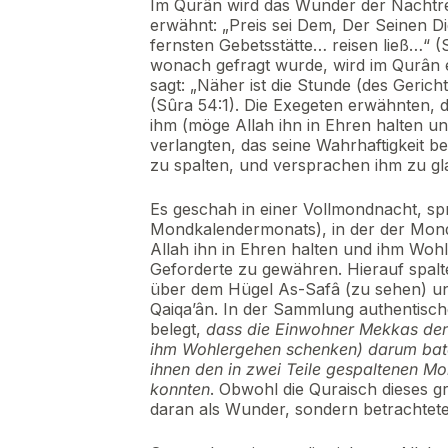
Im Qurân wird das Wunder der Nachtre
erwähnt: „Preis sei Dem, Der Seinen D
fernsten Gebetsstätte… reisen ließ…“ 
wonach gefragt wurde, wird im Qurân 
sagt: „Näher ist die Stunde (des Geric
(Sûra 54:1). Die Exegeten erwähnten, 
ihm (möge Allah ihn in Ehren halten 
verlangten, das seine Wahrhaftigkeit b
zu spalten, und versprachen ihm zu glau
Es geschah in einer Vollmondnacht, spr
Mondkalendermonats), in der der Mond 
Allah ihn in Ehren halten und ihm Wo
Geforderte zu gewähren. Hierauf spalte
über dem Hügel As-Safâ (zu sehen) un
Qaiqa’ân. In der Sammlung authentisch
belegt,
dass die Einwohner Mekkas den 
ihm Wohlergehen schenken) darum baten
ihnen den in zwei Teile gespaltenen M
konnten
. Obwohl die Quraisch dieses g
daran als Wunder, sondern betrachtete