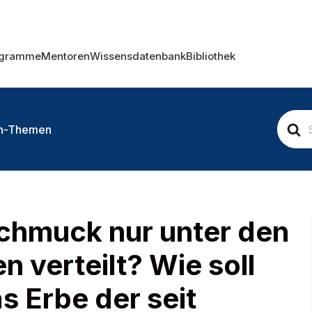
ogramme
Mentoren
Wissensdatenbank
Bibliothek
S
qh-Themen
e
a
r
c
h
F
o
chmuck nur unter den
r
n verteilt? Wie soll
as Erbe der seit