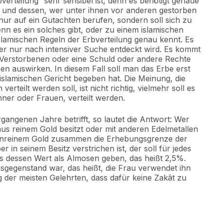
erteilung” sehr sensibel ist, denn es benötigt genaue
n und dessen, wer unter ihnen vor anderen gestorben
 nur auf ein Gutachten berufen, sondern soll sich zu
n es ein solches gibt, oder zu einem islamischen
slamischen Regeln der Erbverteilung genau kennt. Es
der nur nach intensiver Suche entdeckt wird. Es kommt
 Verstorbenen oder eine Schuld oder andere Rechte
Erben auswirken. In diesem Fall soll man das Erbe erst
islamischen Gericht begeben hat. Die Meinung, die
erteilt werden soll, ist nicht richtig, vielmehr soll es
ner oder Frauen, verteilt werden.
gangenen Jahre betrifft, so lautet die Antwort: Wer
 reinem Gold besitzt oder mit anderen Edelmetallen
unreinem Gold zusammen die Erhebungsgrenze der
 in seinem Besitz verstrichen ist, der soll für jedes
us dessen Wert als Almosen geben, das heißt 2,5%.
egenstand war, das heißt, die Frau verwendet ihn
 der meisten Gelehrten, dass dafür keine Zakât zu