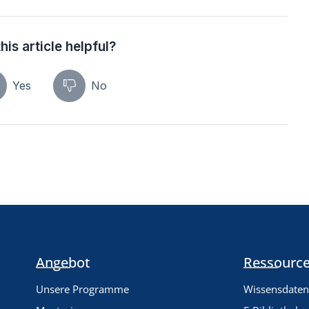
his article helpful?
Yes
No
Angebot
Ressource
Unsere Programme
Wissensdate