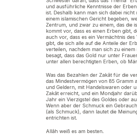
Schwester daran, dass das Thema “Erbv
und ausführliche Kenntnisse der Erbe
ist. Deshalb kann man sich dabei nicht
einem islamischen Gericht begeben, wen
Zentrum, und zwar zu einem, das die i
kommt vor, dass es einen Erben gibt, 
auch vor, dass es ein Vermächtnis des
gibt, die sich alle auf die Anteile der 
verteilen, nachdem man sich zu einem 
besagt, dass das Gold nur unter Frauen v
unter allen berechtigten Erben, ob Män
Was das Bezahlen der Zakât für die ver
das Mindestvermögen von 85 Gramm aus
und Geldern, mit Handelswaren oder 
Zakât erreicht, und ein Mondjahr darüber
Jahr ein Vierzigstel des Goldes oder a
Wenn aber der Schmuck ein Gebrauchsg
(als Schmuck), dann lautet die Meinung
entrichten ist.
Allâh weiß es am besten.