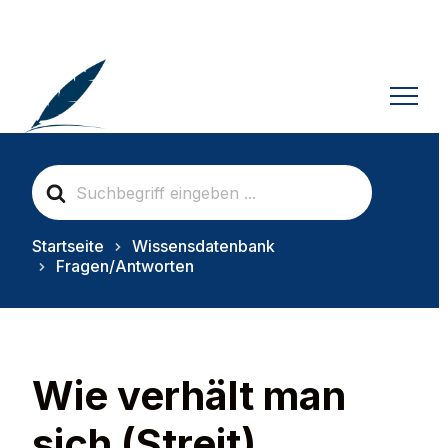
S
e
a
r
Startseite
Wissensdatenbank
c
Fragen/Antworten
h
F
o
r
Wie verhält man
sich (Streit)