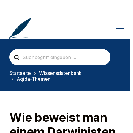
S
e
a
r
Startseite
Wissensdatenbank
c
Aqida-Themen
h
F
o
r
Wie beweist man
einem Darwinisten