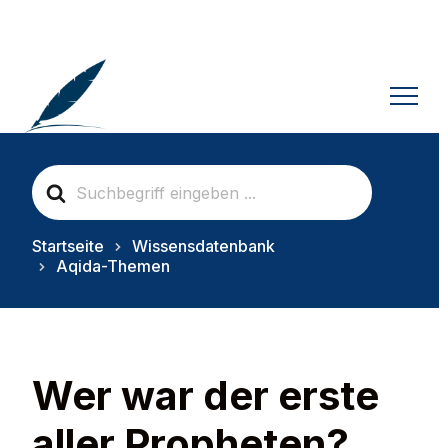
S
e
a
r
Startseite
Wissensdatenbank
c
Aqida-Themen
h
F
o
r
Wer war der erste
aller Propheten?