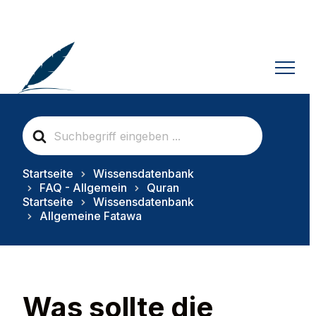
S
e
a
r
Startseite
Wissensdatenbank
c
FAQ - Allgemein
Quran
h
Startseite
Wissensdatenbank
F
Allgemeine Fatawa
o
r
Was sollte die