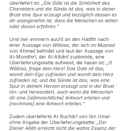
überliefert ist:
„Die Güte ist die Schönheit des
Charakters und die Sünde ist das, was in deiner
Brust eine Spur erzeugt und bezüglich dessen es
dir unangenehm ist, dass die Menschen es sehen
oder davon erfahren.“
Und (wir erinnern auch) an den Hadîth nach
einer Aussage von
Wâbisa
, der sich im
Musnad
von Ahmad befindet und laut der Aussage von
Al-Mundhirî, der Al-Albânî zustimmte, eine
Überlieferungskette aufweist, die hasan ist:
„O
Wâbisa, frage dein Herz! Das Gute ist das,
womit dein Ego zufrieden und womit dein Herz
zufrieden ist, und die Sünde ist das, was eine
Spur in deinem Herzen erzeugt und in der Brust
hin- und herwandert, auch wenn die Menschen
dir eine [islâmrechtliche] Antwort erteilen und
[nochmals] eine Antwort erteilen.“
Zudem überlieferte Al-Buchârî von Ibn Umar
ohne Angabe der Überlieferungskette:
„Der
Diener Allâh erreicht nicht die wahre Essenz der