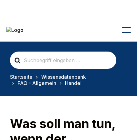
S
e
a
r
Startseite
Wissensdatenbank
c
FAQ - Allgemein
Handel
h
F
o
r
Was soll man tun,
wenn der