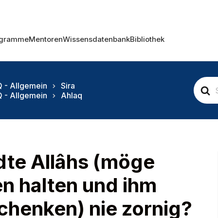
ogramme
Mentoren
Wissensdatenbank
Bibliothek
S
 - Allgemein
Sira
e
 - Allgemein
Ahlaq
a
r
c
h
F
o
te Allâhs (möge
r
ren halten und ihm
henken) nie zornig?