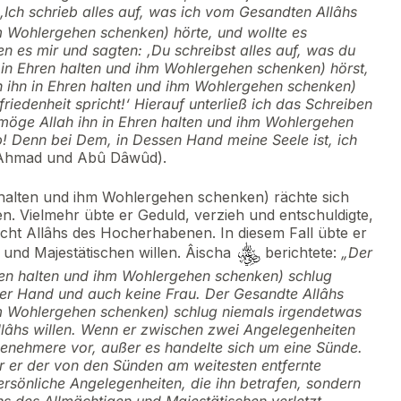
„Ich schrieb alles auf, was ich vom Gesandten Allâhs
m Wohlergehen schenken) hörte, und wollte es
n es mir und sagten: ‚Du schreibst alles auf, was du
in Ehren halten und ihm Wohlergehen schenken) hörst,
 ihn in Ehren halten und ihm Wohlergehen schenken)
riedenheit spricht!‘ Hierauf unterließ ich das Schreiben
möge Allah ihn in Ehren halten und ihm Wohlergehen
! Denn bei Dem, in Dessen Hand meine Seele ist, ich
Ahmad und Abû Dâwûd).
 halten und ihm Wohlergehen schenken) rächte sich
n. Vielmehr übte er Geduld, verzieh und entschuldigte,
echt Allâhs des Hocherhabenen. In diesem Fall übte er
 und Majestätischen willen. Âischa
berichtete:
„Der
ren halten und ihm Wohlergehen schenken) schlug
der Hand und auch keine Frau. Der Gesandte Allâhs
hm Wohlergehen schenken) schlug niemals irgendetwas
lâhs willen. Wenn er zwischen zwei Angelegenheiten
enehmere vor, außer es handelte sich um eine Sünde.
r er der von den Sünden am weitesten entfernte
ersönliche Angelegenheiten, die ihn betrafen, sondern