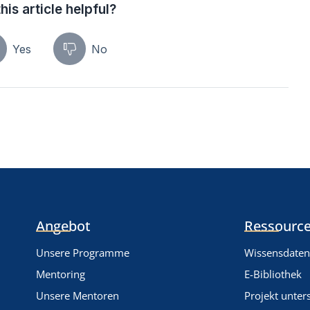
his article helpful?
Yes
No
Angebot
Ressource
Unsere Programme
Wissensdate
Mentoring
E-Bibliothek
Unsere Mentoren
Projekt unter