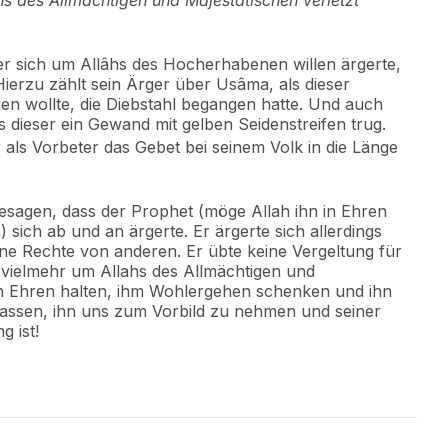
âhs des Allmächtigen und Majestätischen verletzt
s er sich um Allâhs des Hocherhabenen willen ärgerte,
ierzu zählt sein Ärger über Usâma, als dieser
n wollte, die Diebstahl begangen hatte. Und auch
ss dieser ein Gewand mit gelben Seidenstreifen trug.
 als Vorbeter das Gebet bei seinem Volk in die Länge
 besagen, dass der Prophet (möge Allah ihn in Ehren
ich ab und an ärgerte. Er ärgerte sich allerdings
ine Rechte von anderen. Er übte keine Vergeltung für
vielmehr um Allahs des Allmächtigen und
 in Ehren halten, ihm Wohlergehen schenken und ihn
lassen, ihn uns zum Vorbild zu nehmen und seiner
g ist!