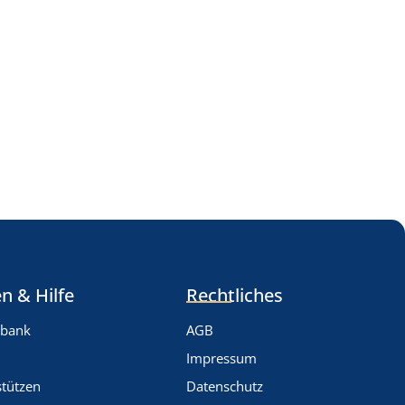
n & Hilfe
Rechtliches
nbank
AGB
Impressum
stützen
Datenschutz