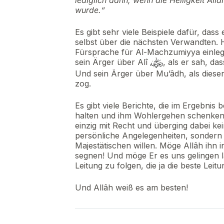
lediglich dann, wenn die Heiligkeit All
wurde.“
Es gibt sehr viele Beispiele dafür, das
selbst über die nächsten Verwandten. H
Fürsprache für Al-Machzumiyya einlege
sein Ärger über Alî
, als er sah, da
Und sein Ärger über Mu’âdh, als dieser
zog.
Es gibt viele Berichte, die im Ergebnis
halten und ihm Wohlergehen schenken) s
einzig mit Recht und überging dabei ke
persönliche Angelegenheiten, sondern 
Majestätischen willen. Möge Allâh ihn
segnen! Und möge Er es uns gelingen 
Leitung zu folgen, die ja die beste Leitun
Und Allâh weiß es am besten!