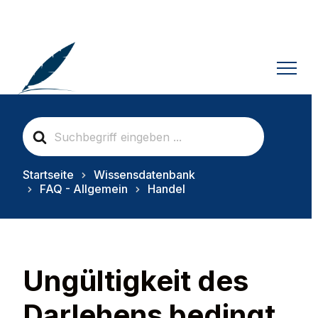
S
e
a
r
Startseite
Wissensdatenbank
c
FAQ - Allgemein
Handel
h
F
o
r
Ungültigkeit des
Darlehens bedingt