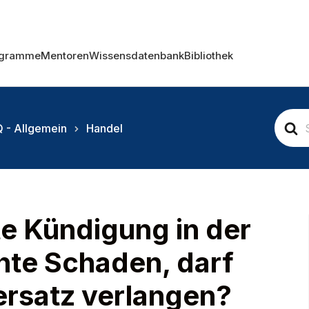
ogramme
Mentoren
Wissensdatenbank
Bibliothek
S
 - Allgemein
Handel
e
a
r
c
h
F
o
e Kündigung in der
r
hte Schaden, darf
rsatz verlangen?