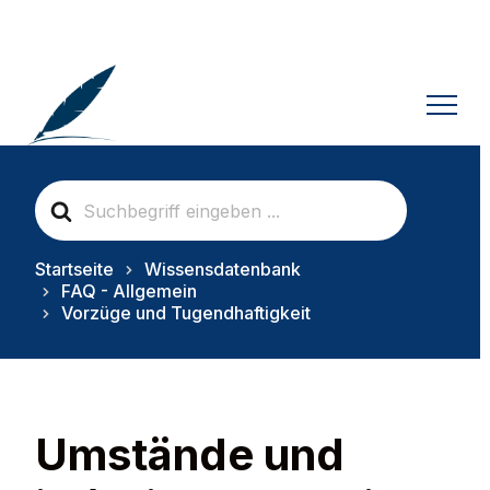
S
e
a
r
Startseite
Wissensdatenbank
c
FAQ - Allgemein
h
Vorzüge und Tugendhaftigkeit
F
o
r
Umstände und