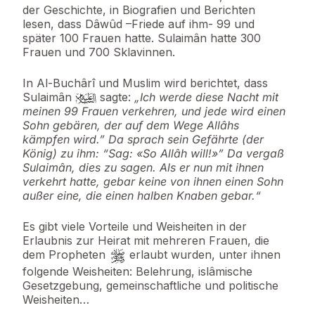
der Geschichte, in Biografien und Berichten
lesen, dass Dâwûd –Friede auf ihm- 99 und
später 100 Frauen hatte. Sulaimân hatte 300
Frauen und 700 Sklavinnen.
In Al-Buchârî und Muslim wird berichtet, dass
Sulaimân
sagte:
„Ich werde diese Nacht mit
meinen 99 Frauen verkehren, und jede wird einen
Sohn gebären, der auf dem Wege Allâhs
kämpfen wird.” Da sprach sein Gefährte (der
König) zu ihm: “Sag: «So Allâh will!»” Da vergaß
Sulaimân, dies zu sagen. Als er nun mit ihnen
verkehrt hatte, gebar keine von ihnen einen Sohn
außer eine, die einen halben Knaben gebar.“
Es gibt viele Vorteile und Weisheiten in der
Erlaubnis zur Heirat mit mehreren Frauen, die
dem Propheten
erlaubt wurden, unter ihnen
folgende Weisheiten: Belehrung, islâmische
Gesetzgebung, gemeinschaftliche und politische
Weisheiten…