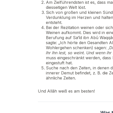
Am Zielführendsten ist es, dass m
diesseitigen Welt löst.
Sich von großen und kleinen Sünde
Verdunklung im Herzen und halten
entsteht.
Bei der Rezitation weinen oder sic
Weinen aufkommt. Dies wird in ei
Berufung auf Sa‘îd ibn Abû Waqqâs 
sagte: „Ich hörte den Gesandten Al
Wohlergehen schenken) sagen:
‚D
ihr ihn lest, so weint. Und wenn ih
muss eingeschränkt werden, dass S
eingestuft hat.
Suche nach den Zeiten, in denen d
innerer Demut befindet, z. B. die 
ähnliche Zeiten.
Und Allâh weiß es am besten!
Was t