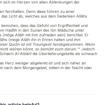
an sich im Herzen von allen Ablenkungen der
n fernhalten. Denn diese führen zu einer
 das Licht ab, welches aus dem Gedenken Allâhs
h bemühen, dass das Gefühl von Ergriffenheit und
nem Hadîth in den Sunan des Ibn Mâdscha unter
(möge Allâh mit ihm zufrieden sein) berichtet. Er
lâhs (möge Allâh ihn in Ehren halten und ihm
ieser Qurân ist mit Traurigkeit herabgekommen. Wenn
r nicht weinen könnt, so bemüht euch darum.‘“
Jedoch
chaich Al-Albânî die Überlieferungskette als schwach
as Herz weniger abgelenkt ist und sich näher an
Zeit nach dem Morgengebet, mitten in der Nacht oder
his article helpful?