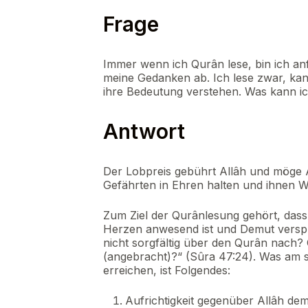
Frage
Immer wenn ich Qurân lese, bin ich an
meine Gedanken ab. Ich lese zwar, ka
ihre Bedeutung verstehen. Was kann i
Antwort
Der Lobpreis gebührt Allâh und möge 
Gefährten in Ehren halten und ihnen 
Zum Ziel der Qurânlesung gehört, das
Herzen anwesend ist und Demut verspür
nicht sorgfältig über den Qurân nach?
(angebracht)?“ (Sûra 47:24). Was am st
erreichen, ist Folgendes:
Aufrichtigkeit gegenüber Allâh dem