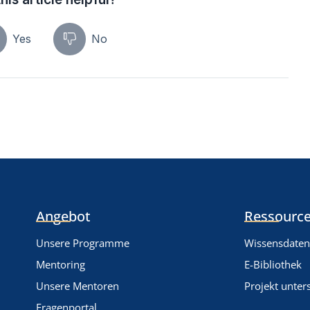
Yes
No
Angebot
Ressource
Unsere Programme
Wissensdate
Mentoring
E-Bibliothek
Unsere Mentoren
Projekt unter
Fragenportal