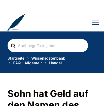
S
e
a
r
Startseite
Wissensdatenbank
c
FAQ - Allgemein
Handel
h
F
o
r
Sohn hat Geld auf
den Namen des