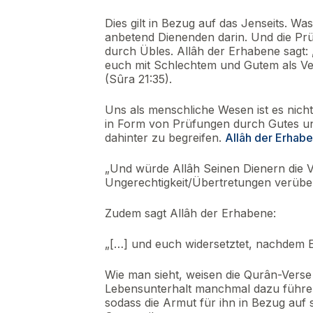
Dies gilt in Bezug auf das Jenseits. Was
anbetend Dienenden darin. Und die P
durch Übles. Allâh der Erhabene sagt:
euch mit Schlechtem und Gutem als Ve
(Sûra 21:35).
Uns als menschliche Wesen ist es nicht
in Form von Prüfungen durch Gutes un
dahinter zu begreifen.
Allâh der Erhabe
„Und würde Allâh Seinen Dienern die 
Ungerechtigkeit/Übertretungen verübe
Zudem sagt Allâh der Erhabene:
„[…] und euch widersetztet, nachdem Er
Wie man sieht, weisen die Qurân-Verse 
Lebensunterhalt manchmal dazu führen
sodass die Armut für ihn in Bezug auf s