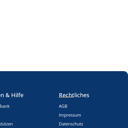
n & Hilfe
Rechtliches
nbank
AGB
Impressum
stützen
Datenschutz