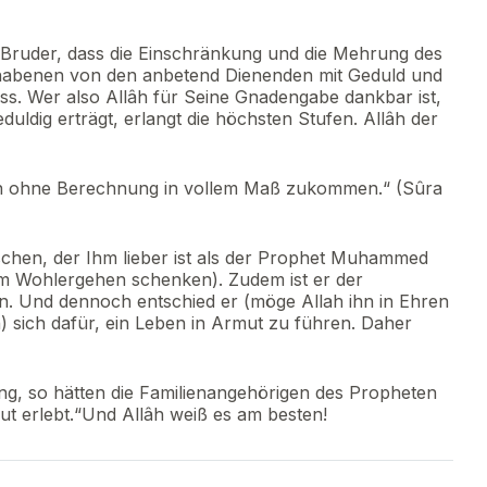
 Bruder, dass die Einschränkung und die Mehrung des
rhabenen von den anbetend Dienenden mit Geduld und
 Wer also Allâh für Seine Gnadengabe dankbar ist,
uldig erträgt, erlangt die höchsten Stufen. Allâh der
ohn ohne Berechnung in vollem Maß zukommen.“ (Sûra
chen, der Ihm lieber ist als der Prophet Muhammed
hm Wohlergehen schenken). Zudem ist er der
en. Und dennoch entschied er (möge Allah ihn in Ehren
sich dafür, ein Leben in Armut zu führen. Daher
ng, so hätten die Familienangehörigen des Propheten
t erlebt.“Und Allâh weiß es am besten!