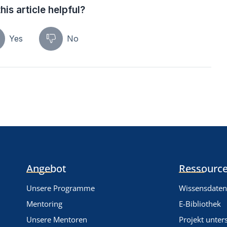
his article helpful?
Yes
No
Angebot
Ressource
Unsere Programme
Wissensdate
Mentoring
E-Bibliothek
Unsere Mentoren
Projekt unter