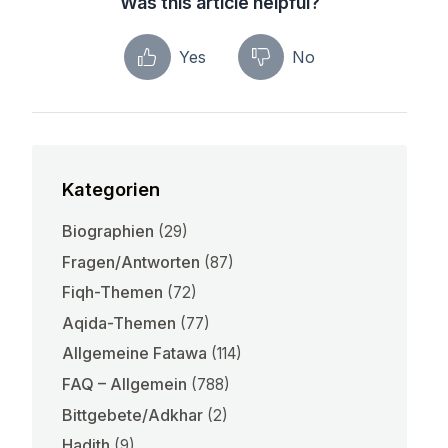
Was this article helpful?
Yes
No
Kategorien
Biographien
(29)
Fragen/Antworten
(87)
Fiqh-Themen
(72)
Aqida-Themen
(77)
Allgemeine Fatawa
(114)
FAQ – Allgemein
(788)
Bittgebete/Adkhar
(2)
Hadith
(9)