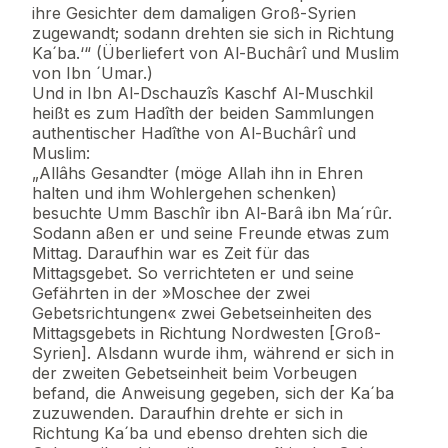
ihre Gesichter dem damaligen Groß-Syrien
zugewandt; sodann drehten sie sich in Richtung
Ka´ba.‘“ (Überliefert von Al-Buchârî und Muslim
von Ibn ´Umar.)
Und in Ibn Al-Dschauzîs Kaschf Al-Muschkil
heißt es zum Hadîth der beiden Sammlungen
authentischer Hadîthe von Al-Buchârî und
Muslim:
„Allâhs Gesandter (möge Allah ihn in Ehren
halten und ihm Wohlergehen schenken)
besuchte Umm Baschîr ibn Al-Barâ ibn Ma´rûr.
Sodann aßen er und seine Freunde etwas zum
Mittag. Daraufhin war es Zeit für das
Mittagsgebet. So verrichteten er und seine
Gefährten in der »Moschee der zwei
Gebetsrichtungen« zwei Gebetseinheiten des
Mittagsgebets in Richtung Nordwesten [Groß-
Syrien]. Alsdann wurde ihm, während er sich in
der zweiten Gebetseinheit beim Vorbeugen
befand, die Anweisung gegeben, sich der Ka´ba
zuzuwenden. Daraufhin drehte er sich in
Richtung Ka´ba und ebenso drehten sich die