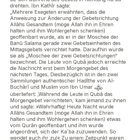
drehten. Ibn Kathîr sagte:
„Mehrere Exegeten erwähnten, dass die
Anweisung zur Änderung der Gebetsrichtung
Allâhs Gesandtem (möge Allah ihn in Ehren
halten und ihm Wohlergehen schenken)
geoffenbart wurde, als er in der Moschee der
Banû Salama gerade zwei Gebetseinheiten des
Mittagsgebets verrichtet hatte. Daraufhin wurde
sie als „Moschee der zwei Gebetsrichtungen“
bezeichnet. Die Leute von Qubâ jedoch erreichte
die Nachricht erst beim Morgengebet des
nächsten Tages. Diesbezüglich ist in den zwei
Sammlungen authentischer Hadîthe von Al-
Buchârî und Muslim von Ibn Umar
überliefert: ‚Während die Leute in Qubâ das
Morgengebet verrichteten, kam jemand zu ihnen
und sagte: »Wahrhaftig! Heute Nacht wurde
Allâhs Gesandtem (möge Allah ihn in Ehren
halten und ihm Wohlergehen schenken) etwas
vom Qurân geoffenbart und ihm wurde
angeordnet, sich der Ka´ba zuzuwenden. So
wendet euch ihr zu!« Zu jenem Zeitpunkt waren