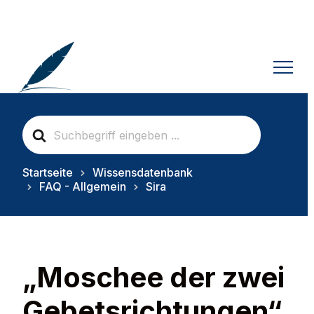
S
e
a
r
Startseite
Wissensdatenbank
c
FAQ - Allgemein
Sira
h
F
o
r
„Moschee der zwei
Gebetsrichtungen“