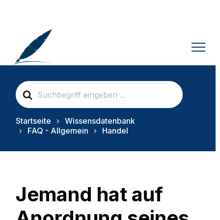
S
e
a
r
Startseite
Wissensdatenbank
c
FAQ - Allgemein
Handel
h
F
o
r
Jemand hat auf
Anordnung seines