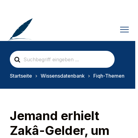
S
e
a
r
Startseite
Wissensdatenbank
Fiqh-Themen
c
h
F
o
r
Jemand erhielt
Zakâ-Gelder, um