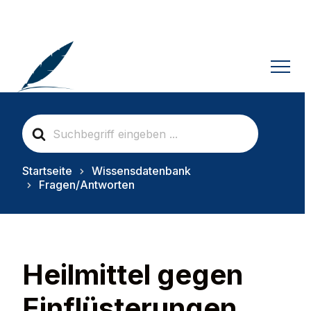
S
e
a
r
Startseite
Wissensdatenbank
c
Fragen/Antworten
h
F
o
r
Heilmittel gegen
Einflüsterungen