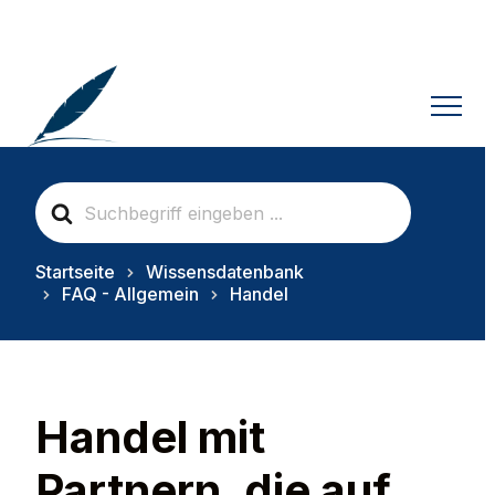
S
e
a
r
Startseite
Wissensdatenbank
c
FAQ - Allgemein
Handel
h
F
o
r
Handel mit
Partnern, die auf