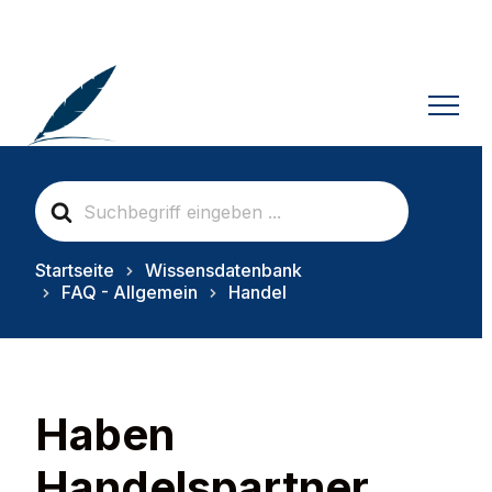
S
e
a
r
Startseite
Wissensdatenbank
c
FAQ - Allgemein
Handel
h
F
o
r
Haben
Handelspartner