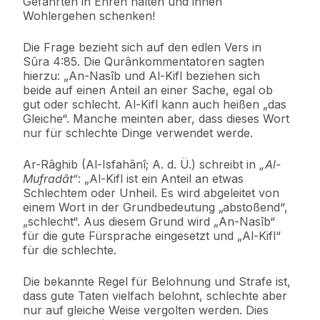
Gefährten in Ehren halten und ihnen
Wohlergehen schenken!
Die Frage bezieht sich auf den edlen Vers in
Sûra 4:85. Die Qurânkommentatoren sagten
hierzu: „An-Nasîb und Al-Kifl beziehen sich
beide auf einen Anteil an einer Sache, egal ob
gut oder schlecht. Al-Kifl kann auch heißen „das
Gleiche“. Manche meinten aber, dass dieses Wort
nur für schlechte Dinge verwendet werde.
Ar-Râghib (Al-Isfahânî; A. d. Ü.) schreibt in
„Al-
Mufradât“
: „Al-Kifl ist ein Anteil an etwas
Schlechtem oder Unheil. Es wird abgeleitet von
einem Wort in der Grundbedeutung „abstoßend“,
„schlecht“. Aus diesem Grund wird „An-Nasîb“
für die gute Fürsprache eingesetzt und „Al-Kifl“
für die schlechte.
Die bekannte Regel für Belohnung und Strafe ist,
dass gute Taten vielfach belohnt, schlechte aber
nur auf gleiche Weise vergolten werden. Dies