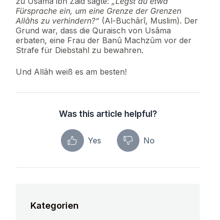
zu Usâma ibn Zaid sagte:
„Legst du etwa
Fürsprache ein, um eine Grenze der Grenzen
Allâhs zu verhindern?“
(Al-Buchârî, Muslim). Der
Grund war, dass die Quraisch von Usâma
erbaten, eine Frau der Banû Machzûm vor der
Strafe für Diebstahl zu bewahren.
Und Allâh weiß es am besten!
Was this article helpful?
Yes
No
Kategorien