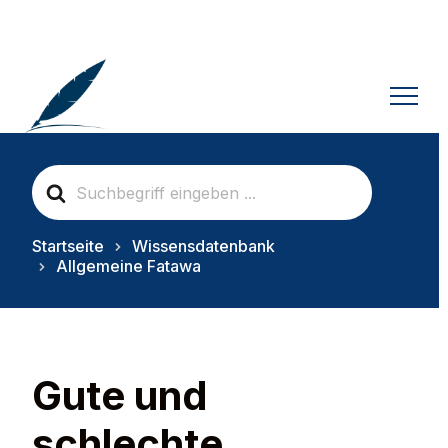
S
e
a
r
Startseite
Wissensdatenbank
c
Allgemeine Fatawa
h
F
o
r
Gute und
schlechte