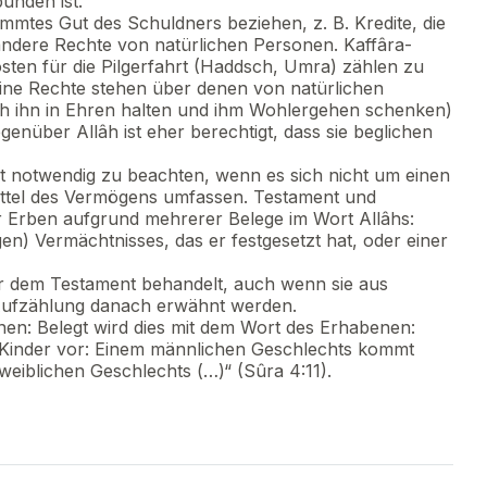
unden ist.
timmtes Gut des Schuldners beziehen, z. B. Kredite, die
dere Rechte von natürlichen Personen. Kaffâra-
sten für die Pilgerfahrt (Haddsch, Umra) zählen zu
ine Rechte stehen über denen von natürlichen
âh ihn in Ehren halten und ihm Wohlergehen schenken)
enüber Allâh ist eher berechtigt, dass sie beglichen
st notwendig zu beachten, wenn es sich nicht um einen
ittel des Vermögens umfassen. Testament und
 Erben aufgrund mehrerer Belege im Wort Allâhs:
en) Vermächtnisses, das er festgesetzt hat, oder einer
 dem Testament behandelt, auch wenn sie aus
Aufzählung danach erwähnt werden.
nen: Belegt wird dies mit dem Wort des Erhabenen:
er Kinder vor: Einem männlichen Geschlechts kommt
weiblichen Geschlechts (…)“ (Sûra 4:11).