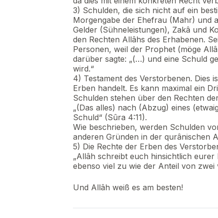
da dies mit einem konkreten Recht verb
3) Schulden, die sich nicht auf ein bes
Morgengabe der Ehefrau (Mahr) und an
Gelder (Sühneleistungen), Zakâ und Ko
den Rechten Allâhs des Erhabenen. Se
Personen, weil der Prophet (möge All
darüber sagte: „(…) und eine Schuld geg
wird.“
4) Testament des Verstorbenen. Dies i
Erben handelt. Es kann maximal ein Dr
Schulden stehen über den Rechten der
„(Das alles) nach (Abzug) eines (etwaig
Schuld“ (Sûra 4:11).
Wie beschrieben, werden Schulden vor
anderen Gründen in der qurânischen 
5) Die Rechte der Erben des Verstorbe
„Allâh schreibt euch hinsichtlich eur
ebenso viel zu wie der Anteil von zwei 
Und Allâh weiß es am besten!