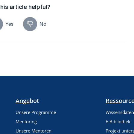
his article helpful?
Yes
No
Angebot
Ressource
Unsere Programme
Wissensdate
Mentoring
E-Bibliothek
Unsere Mentoren
Projekt unter