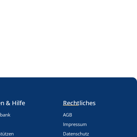
n & Hilfe
Rechtliches
nbank
AGB
Impressum
stützen
Datenschutz