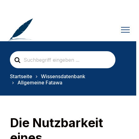
S
e
a
r
Startseite
Wissensdatenbank
c
Allgemeine Fatawa
h
F
o
r
Die Nutzbarkeit
eines