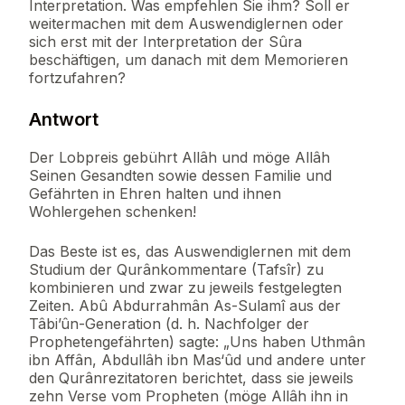
Interpretation. Was empfehlen Sie ihm? Soll er
weitermachen mit dem Auswendiglernen oder
sich erst mit der Interpretation der Sûra
beschäftigen, um danach mit dem Memorieren
fortzufahren?
Antwort
Der Lobpreis gebührt Allâh und möge Allâh
Seinen Gesandten sowie dessen Familie und
Gefährten in Ehren halten und ihnen
Wohlergehen schenken!
Das Beste ist es, das Auswendiglernen mit dem
Studium der Qurânkommentare (Tafsîr) zu
kombinieren und zwar zu jeweils festgelegten
Zeiten. Abû Abdurrahmân As-Sulamî aus der
Tâbi’ûn-Generation (d. h. Nachfolger der
Prophetengefährten) sagte: „Uns haben Uthmân
ibn Affân, Abdullâh ibn Mas‘ûd und andere unter
den Qurânrezitatoren berichtet, dass sie jeweils
zehn Verse vom Propheten (möge Allâh ihn in