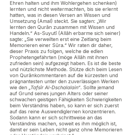
Ehren halten und ihm Wohlergehen schenken)
lernten und nicht weitermachten, bis sie erlernt
hatten, was in diesen Versen an Wissen und
Umsetzung (Amal) steckt. Sie sagten: „Wir
lernten den Qurân zusammen mit Wissen und
Handeln.“ As-Suyutî (Allâh erbarme sich seiner)
sagte: „Sie verweilten erst eine Zeitlang beim
Memorieren einer Sûra.“ Wir raten dir daher,
dieser Praxis zu folgen, welche die edlen
Prophetengefährten (möge Allâh mit ihnen
zufrieden sein) aufgezeigt haben. Es ist die beste
und nützlichste Methode. Stütze dich beim Lesen
von Qurânkommentaren auf die kürzesten und
prägnantesten unter den zuverlässigen Werken
wie den
„Tafsîr Al-Dschalalain“
. Sollte jemand
auf Grund seines jungen Alters oder seiner
schwachen geistigen Fähigkeiten Schwierigkeiten
beim Verständnis haben, so kann er sich zuerst
auf das reine Auswendiglernen konzentrieren.
Sodann kann er sich schrittweise an das
Verständnis machen, soweit es ihm möglich ist,
damit er sein Leben nicht ganz ohne Memorieren