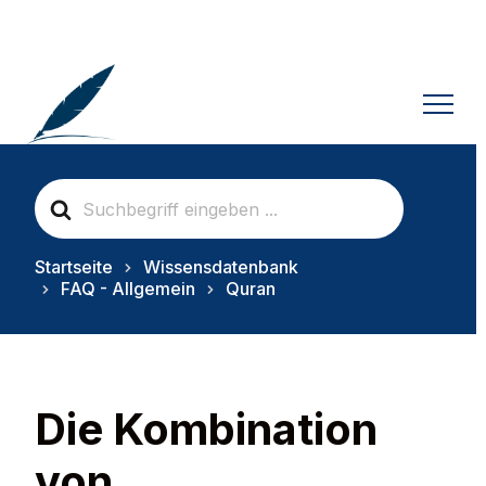
S
e
a
r
Startseite
Wissensdatenbank
c
FAQ - Allgemein
Quran
h
F
o
r
Die Kombination
von