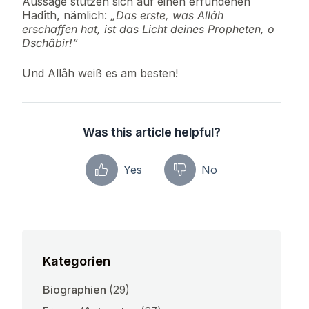
Aussage stützen sich auf einen erfundenen
Hadîth, nämlich:
„Das erste, was Allâh
erschaffen hat, ist das Licht deines Propheten, o
Dschâbir!“
Und Allâh weiß es am besten!
Was this article helpful?
Yes
No
Kategorien
Biographien
(29)