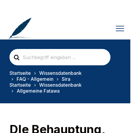
S
e
a
r
Startseite
Wissensdatenbank
c
FAQ - Allgemein
Sira
h
Startseite
Wissensdatenbank
F
Allgemeine Fatawa
o
r
DIe Behauptung,