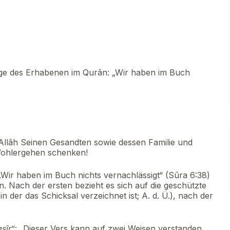
age des Erhabenen im Qurân: „Wir haben im Buch
Allâh Seinen Gesandten sowie dessen Familie und
Wohlergehen schenken!
Wir haben im Buch nichts vernachlässigt“ (Sûra 6:38)
n. Nach der ersten bezieht es sich auf die geschützte
n der das Schicksal verzeichnet ist; A. d. Ü.), nach der
sîr“
: „Dieser Vers kann auf zwei Weisen verstanden