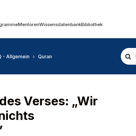
ogramme
Mentoren
Wissensdatenbank
Bibliothek
S
 - Allgemein
Quran
e
a
r
c
h
F
o
des Verses: „Wir
r
nichts
”