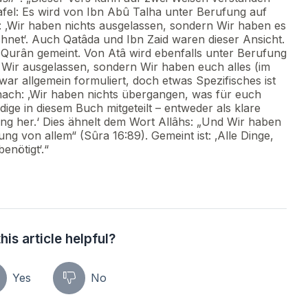
afel: Es wird von Ibn Abû Talha unter Berufung auf
i: ‚Wir haben nichts ausgelassen, sondern Wir haben es
chnet‘. Auch Qatâda und Ibn Zaid waren dieser Ansicht.
r Qurân gemeint. Von Atâ wird ebenfalls unter Berufung
 Wir ausgelassen, sondern Wir haben euch alles (im
zwar allgemein formuliert, doch etwas Spezifisches ist
ach: ‚Wir haben nichts übergangen, was für euch
ge in diesem Buch mitgeteilt – entweder als klare
ung her.‘ Dies ähnelt dem Wort Allâhs: „Und Wir haben
ung von allem“ (Sûra 16:89). Gemeint ist: ‚Alle Dinge,
enötigt‘.“
his article helpful?
Yes
No