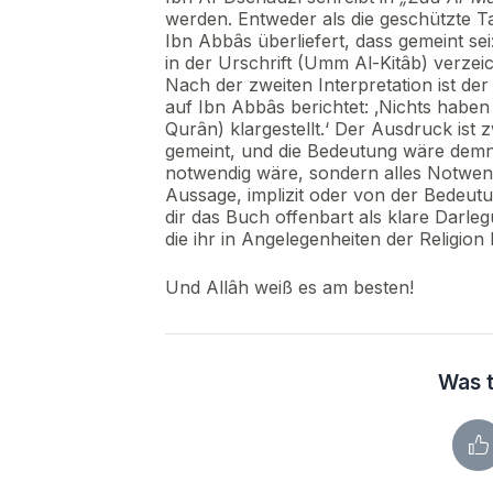
werden. Entweder als die geschützte T
Ibn Abbâs überliefert, dass gemeint se
in der Urschrift (Umm Al-Kitâb) verzei
Nach der zweiten Interpretation ist de
auf Ibn Abbâs berichtet: ‚Nichts haben
Qurân) klargestellt.‘ Der Ausdruck ist 
gemeint, und die Bedeutung wäre demn
notwendig wäre, sondern alles Notwendi
Aussage, implizit oder von der Bedeut
dir das Buch offenbart als klare Darleg
die ihr in Angelegenheiten der Religion b
Und Allâh weiß es am besten!
Was t