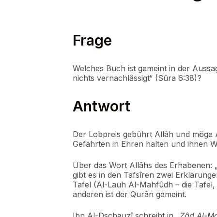
Frage
Welches Buch ist gemeint in der Auss
nichts vernachlässigt“ (Sûra 6:38)?
Antwort
Der Lobpreis gebührt Allâh und möge 
Gefährten in Ehren halten und ihnen 
Über das Wort Allâhs des Erhabenen: „
gibt es in den Tafsîren zwei Erklärunge
Tafel (Al-Lauh Al-Mahfûdh – die Tafel, i
anderen ist der Qurân gemeint.
Ibn Al-Dschauzî schreibt in
„Zâd Al-Ma