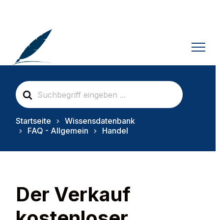
S
e
a
r
Startseite
Wissensdatenbank
c
FAQ - Allgemein
Handel
h
F
o
r
Der Verkauf
kostenloser