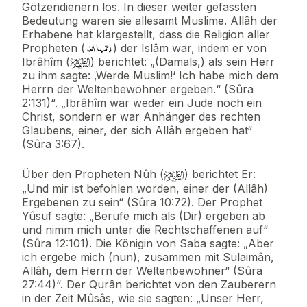
Götzendienern los. In dieser weiter gefassten
Bedeutung waren sie allesamt Muslime. Allâh der
Erhabene hat klargestellt, dass die Religion aller
Propheten (
) der Islâm war, indem er von
Ibrâhîm (
) berichtet: „(Damals,) als sein Herr
zu ihm sagte: ‚Werde Muslim!‘ Ich habe mich dem
Herrn der Weltenbewohner ergeben.“ (Sûra
2:131)“. „Ibrâhîm war weder ein Jude noch ein
Christ, sondern er war Anhänger des rechten
Glaubens, einer, der sich Allâh ergeben hat“
(Sûra 3:67).
Über den Propheten Nûh (
) berichtet Er:
„Und mir ist befohlen worden, einer der (Allâh)
Ergebenen zu sein“ (Sûra 10:72). Der Prophet
Yûsuf sagte: „Berufe mich als (Dir) ergeben ab
und nimm mich unter die Rechtschaffenen auf“
(Sûra 12:101). Die Königin von Saba sagte: „Aber
ich ergebe mich (nun), zusammen mit Sulaimân,
Allâh, dem Herrn der Weltenbewohner“ (Sûra
27:44)“. Der Qurân berichtet von den Zauberern
in der Zeit Mûsâs, wie sie sagten: „Unser Herr,