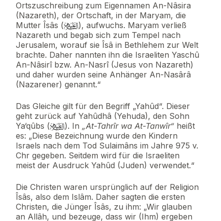
Ortszuschreibung zum Eigennamen An-Nâsira
(Nazareth), der Ortschaft, in der Maryam, die
Mutter Îsâs (
), aufwuchs. Maryam verließ
Nazareth und begab sich zum Tempel nach
Jerusalem, worauf sie Îsâ in Bethlehem zur Welt
brachte. Daher nannten ihn die Israeliten Yaschû
An-Nâsirî bzw. An-Nasrî (Jesus von Nazareth)
und daher wurden seine Anhänger An-Nasârâ
(Nazarener) genannt.“
Das Gleiche gilt für den Begriff „Yahûd“. Dieser
geht zurück auf Yahûdhâ (Yehuda), den Sohn
Ya‘qûbs (
). In
„At-Tahrîr wa At-Tanwîr“
heißt
es: „Diese Bezeichnung wurde den Kindern
Israels nach dem Tod Sulaimâns im Jahre 975 v.
Chr gegeben. Seitdem wird für die Israeliten
meist der Ausdruck Yahûd (Juden) verwendet.“
Die Christen waren ursprünglich auf der Religion
Îsâs, also dem Islâm. Daher sagten die ersten
Christen, die Jünger Îsâs, zu ihm: „Wir glauben
an Allâh, und bezeuge, dass wir (Ihm) ergeben