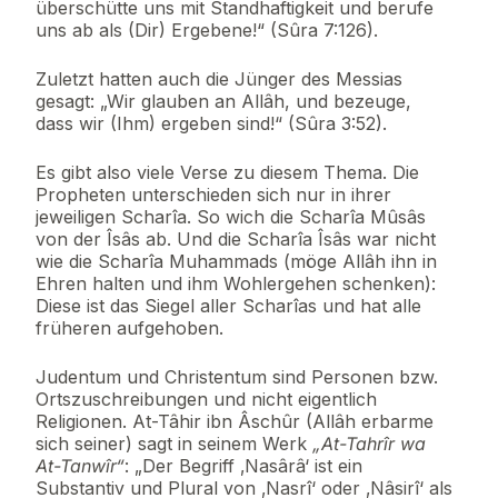
überschütte uns mit Standhaftigkeit und berufe
uns ab als (Dir) Ergebene!“ (Sûra 7:126).
Zuletzt hatten auch die Jünger des Messias
gesagt: „Wir glauben an Allâh, und bezeuge,
dass wir (Ihm) ergeben sind!“ (Sûra 3:52).
Es gibt also viele Verse zu diesem Thema. Die
Propheten unterschieden sich nur in ihrer
jeweiligen Scharîa. So wich die Scharîa Mûsâs
von der Îsâs ab. Und die Scharîa Îsâs war nicht
wie die Scharîa Muhammads (möge Allâh ihn in
Ehren halten und ihm Wohlergehen schenken):
Diese ist das Siegel aller Scharîas und hat alle
früheren aufgehoben.
Judentum und Christentum sind Personen bzw.
Ortszuschreibungen und nicht eigentlich
Religionen. At-Tâhir ibn Âschûr (Allâh erbarme
sich seiner) sagt in seinem Werk
„At-Tahrîr wa
At-Tanwîr“
: „Der Begriff ‚Nasârâ‘ ist ein
Substantiv und Plural von ‚Nasrî‘ oder ‚Nâsirî‘ als