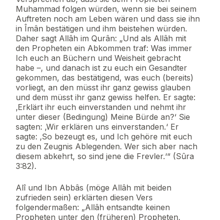
Muhammad folgen würden, wenn sie bei seinem
Auftreten noch am Leben wären und dass sie ihn
in Îmân bestätigen und ihm beistehen würden.
Daher sagt Allâh im Qurân: „Und als Allâh mit
den Propheten ein Abkommen traf: Was immer
Ich euch an Büchern und Weisheit gebracht
habe –, und danach ist zu euch ein Gesandter
gekommen, das bestätigend, was euch (bereits)
vorliegt, an den müsst ihr ganz gewiss glauben
und dem müsst ihr ganz gewiss helfen. Er sagte:
‚Erklärt ihr euch einverstanden und nehmt ihr
unter dieser (Bedingung) Meine Bürde an?‘ Sie
sagten: ‚Wir erklären uns einverstanden.‘ Er
sagte: ‚So bezeugt es, und Ich gehöre mit euch
zu den Zeugnis Ablegenden. Wer sich aber nach
diesem abkehrt, so sind jene die Frevler.‘“ (Sûra
3:82).
Alî und Ibn Abbâs (möge Allâh mit beiden
zufrieden sein) erklärten diesen Vers
folgendermaßen: „Allâh entsandte keinen
Propheten unter den (früheren) Propheten,