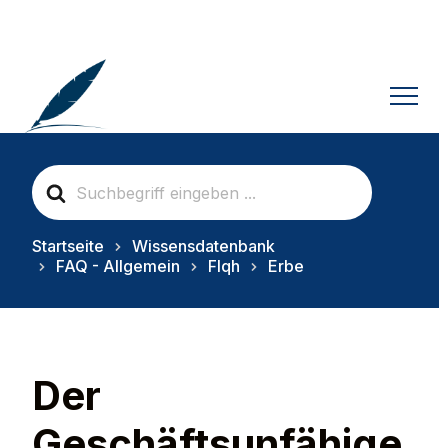
S
e
a
r
Startseite
Wissensdatenbank
c
FAQ - Allgemein
FIqh
Erbe
h
F
o
r
Der
Geschäftsunfähige