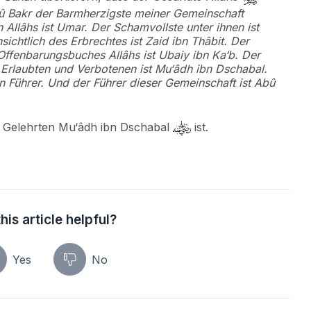
û Bakr der Barmherzigste meiner Gemeinschaft
n Allâhs ist Umar. Der Schamvollste unter ihnen ist
ichtlich des Erbrechtes ist Zaid ibn Thâbit. Der
 Offenbarungsbuches Allâhs ist Ubaiy ibn Ka‘b. Der
s Erlaubten und Verbotenen ist Mu‘âdh ibn Dschabal.
n Führer. Und der Führer dieser Gemeinschaft ist Abû
er Gelehrten Mu‘âdh ibn Dschabal
ist.
his article helpful?
Yes
No