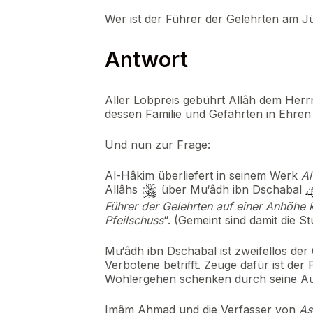
Wer ist der Führer der Gelehrten am J
Antwort
Aller Lobpreis gebührt Allâh dem Her
dessen Familie und Gefährten in Ehre
Und nun zur Frage:
Al-Hâkim überliefert in seinem Werk
Al
Allâhs
über Mu‘âdh ibn Dschabal
Führer der Gelehrten auf einer Anhöhe
Pfeilschuss
“. (Gemeint sind damit die St
Mu‘âdh ibn Dschabal ist zweifellos der
Verbotene betrifft. Zeuge dafür ist de
Wohlergehen schenken durch seine Au
Imâm Ahmad und die Verfasser von
As