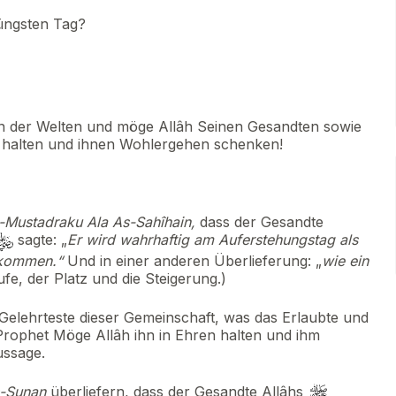
üngsten Tag?
rn der Welten und möge Allâh Seinen Gesandten sowie
n halten und ihnen Wohlergehen schenken!
-Mustadraku Ala As-Sahîhain,
dass der Gesandte
sagte: „
Er wird wahrhaftig am Auferstehungstag als
 kommen.“
Und in einer anderen Überlieferung: „
wie ein
ufe, der Platz und die Steigerung.)
 Gelehrteste dieser Gemeinschaft, was das Erlaubte und
r Prophet Möge Allâh ihn in Ehren halten und ihm
ssage.
-Sunan
überliefern, dass der Gesandte Allâhs