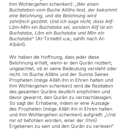
ihm Wohlergehen schenken):
„Wer einen
Buchstaben vom Buche Allâhs liest, der bekommt
eine Belohnung, und die Belohnung wird
zehnfach gezählt. Und ich sage nicht, dass Alif-
Lâm-Mîm ein Buchstabe sei, sondern Alif ist ein
Buchstabe, Lâm ein Buchstabe und Mîm ein
Buchstabe“
(At-Tirmidhî u.a.; sahîh nach Al-
Albânî).
Wir haben die Hoffnung, dass jeder diese
Belohnung erhält, wenn er den Qurân rezitiert,
ungeachtet, ob er seine Bedeutung versteht oder
nicht. Im Buche Allâhs und der Sunna Seines
Propheten (möge Allâh ihn in Ehren halten und
ihm Wohlergehen schenken) wird die Rezitation
des gesamten Qurâns deutlich empfohlen und
davor gewarnt, den Qurân zu vernachlässigen.
So sagt der Erhabene, indem er eine Aussage
des Propheten (möge Allâh ihn in Ehren halten
und ihm Wohlergehen schenken) aufgreift: „Und
mir ist befohlen worden, einer der (Ihm)
Ergebenen zu sein und den Qurân zu verlesen“