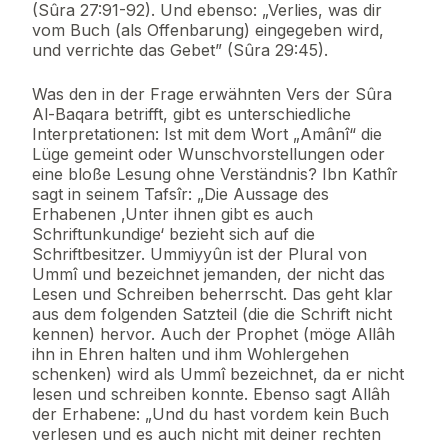
(Sûra 27:91-92). Und ebenso: „Verlies, was dir
vom Buch (als Offenbarung) eingegeben wird,
und verrichte das Gebet” (Sûra 29:45).
Was den in der Frage erwähnten Vers der Sûra
Al-Baqara betrifft, gibt es unterschiedliche
Interpretationen: Ist mit dem Wort „Amânî“ die
Lüge gemeint oder Wunschvorstellungen oder
eine bloße Lesung ohne Verständnis? Ibn Kathîr
sagt in seinem Tafsîr: „Die Aussage des
Erhabenen ‚Unter ihnen gibt es auch
Schriftunkundige‘ bezieht sich auf die
Schriftbesitzer. Ummiyyûn ist der Plural von
Ummî und bezeichnet jemanden, der nicht das
Lesen und Schreiben beherrscht. Das geht klar
aus dem folgenden Satzteil (die die Schrift nicht
kennen) hervor. Auch der Prophet (möge Allâh
ihn in Ehren halten und ihm Wohlergehen
schenken) wird als Ummî bezeichnet, da er nicht
lesen und schreiben konnte. Ebenso sagt Allâh
der Erhabene: „Und du hast vordem kein Buch
verlesen und es auch nicht mit deiner rechten