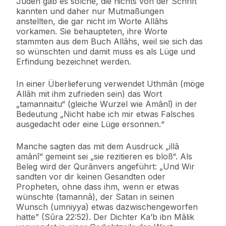
Juden gab es solche, die nichts von der Schrift
kannten und daher nur Mutmaßungen
anstellten, die gar nicht im Worte Allâhs
vorkamen. Sie behaupteten, ihre Worte
stammten aus dem Buch Allâhs, weil sie sich das
so wünschten und damit muss es als Lüge und
Erfindung bezeichnet werden.
In einer Überlieferung verwendet Uthmân (möge
Allâh mit ihm zufrieden sein) das Wort
„tamannaitu“ (gleiche Wurzel wie Amânî) in der
Bedeutung „Nicht habe ich mir etwas Falsches
ausgedacht oder eine Lüge ersonnen.“
Manche sagten das mit dem Ausdruck „illâ
amânî“ gemeint sei „sie rezitieren es bloß“. Als
Beleg wird der Qurânvers angeführt: „Und Wir
sandten vor dir keinen Gesandten oder
Propheten, ohne dass ihm, wenn er etwas
wünschte (tamannâ), der Satan in seinen
Wunsch (umniyya) etwas dazwischengeworfen
hätte” (Sûra 22:52). Der Dichter Ka’b ibn Mâlik