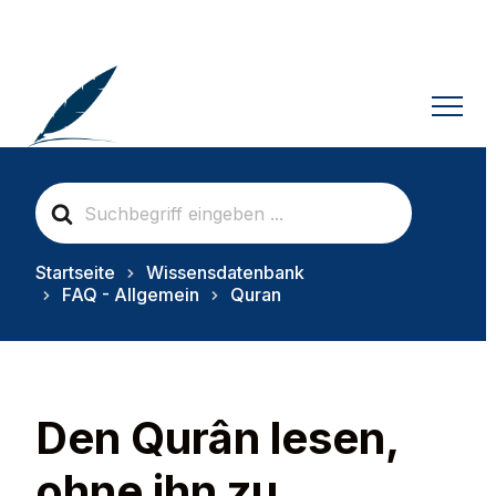
S
e
a
r
Startseite
Wissensdatenbank
c
FAQ - Allgemein
Quran
h
F
o
r
Den Qurân lesen,
ohne ihn zu