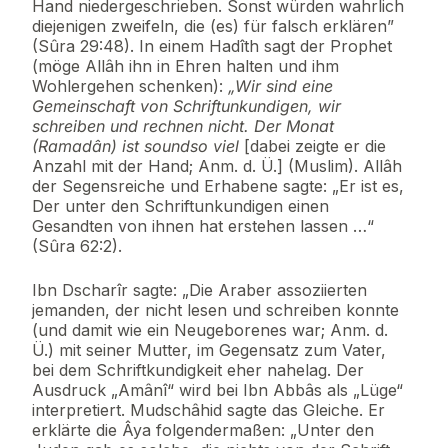
Hand niedergeschrieben. Sonst würden wahrlich
diejenigen zweifeln, die (es) für falsch erklären”
(Sûra 29:48). In einem Hadîth sagt der Prophet
(möge Allâh ihn in Ehren halten und ihm
Wohlergehen schenken):
„Wir sind eine
Gemeinschaft von Schriftunkundigen, wir
schreiben und rechnen nicht. Der Monat
(Ramadân) ist soundso viel
[dabei zeigte er die
Anzahl mit der Hand; Anm. d. Ü.] (Muslim). Allâh
der Segensreiche und Erhabene sagte: „Er ist es,
Der unter den Schriftunkundigen einen
Gesandten von ihnen hat erstehen lassen …“
(Sûra 62:2).
Ibn Dscharîr sagte: „Die Araber assoziierten
jemanden, der nicht lesen und schreiben konnte
(und damit wie ein Neugeborenes war; Anm. d.
Ü.) mit seiner Mutter, im Gegensatz zum Vater,
bei dem Schriftkundigkeit eher nahelag. Der
Ausdruck „Amânî“ wird bei Ibn Abbâs als „Lüge“
interpretiert. Mudschâhid sagte das Gleiche. Er
erklärte die Âya folgendermaßen: „Unter den