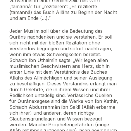
verwendet in einer Gedichtzeile das Wort
„tamannâ“ für „rezitieren“: „Er rezitierte
(tamannâ) das Buch Allâhs zu Beginn der Nacht
und am Ende (…).”
Jeder Muslim soll über die Bedeutung des
Qurâns nachdenken und sie verstehen. Er soll
sich nicht mit der bloßen Rezitation ohne
Verständnis begnügen und sofort nachfragen,
wenn ihm etwas Schwierigkeiten bereitet.
Schaich Ibn Uthaimîn sagte: „Wir legen allen
muslimischen Geschwistern ans Herz, sich in
erster Linie mit dem Verständnis des Buches
Allâhs des Allmächtigen und seiner Auslegung
zu beschäftigen. Dieses Verständnis erlangt man
durch Gelehrte, die in ihrem Wissen und ihrer
Redlichkeit untadelig sind. Verlässliche Quellen
für Qurânexegese sind die Werke von Ibn Kathîr,
Schaich Abdurrahmân ibn Sa’dî (Allâh erbarme
sich ihrer) und anderer, deren richtige
Glaubensgrundlagen und Wissen bezeugt
werden. Manche Prophetengefährten (möge
Allâh mit ihnen zufrieden sein) lasen gewöhnlich