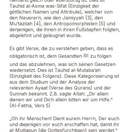
niemand gleich oder ebenbürtig ist. Dies ist
Tauhid al-Asma was-Sifat (Einzigkeit der
göttlichen Namen und Attribute), welcher von
den Neuerern, wie den Jamiyyah [3], den
Mu’tazilah [4], den Antropomorphisten [5] und
denjenigen, die ihnen in ihren Fußstapfen folgten,
abgelehnt und geleugnet wurde.
Es gibt Verse, die zu verstehen geben, dass es
obligatorisch ist, dem Gesandten ﷺ zu folgen
und das abzulehnen, was sich seinen Gesetzen
wiedersetzt. Dies ist Tauhid al-Mutaba’ah
(Einzigkeit des Folgens). Diese Kategorisierung ist
aus dem Studium und der Analyse der
relevanten Ayaat (Verse des Qurans) und der
Sunnah bekannt. Z.B. sagte Allah: „Dir allein
dienen wir und Dich allein bitten wir um Hilfe.“
(Al-Fatiha, Vers 5)
„Oh ihr Menschen! Dient eurem Herrn, Der euch
und diejenigen vor euch erschaffen hat, damit ihr
al-Muttaqun (die Gottesfürchtigen) sein werdet.“