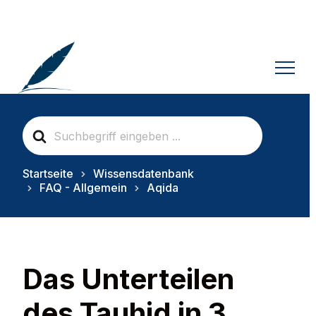
S
e
a
r
Startseite
Wissensdatenbank
c
FAQ - Allgemein
Aqida
h
F
o
r
Das Unterteilen
des Tauhid in 3