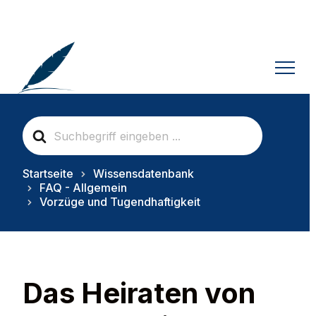
S
e
a
r
Startseite
Wissensdatenbank
c
FAQ - Allgemein
h
Vorzüge und Tugendhaftigkeit
F
o
r
Das Heiraten von