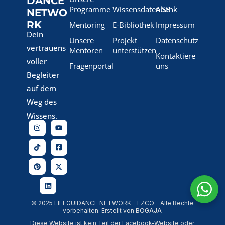
DANCE
Programme
Wissensdatenbank
AGB
NETWO
RK
Mentoring
E-Bibliothek
Impressum
Dein
Unsere
Projekt
Datenschutz
vertrauens
Mentoren
unterstützen
Kontaktiere
voller
Fragenportal
uns
Begleiter
auf dem
Weg des
Wissens.
© 2025 LIFEGUIDANCE NETWORK – FZCO – Alle Rechte
vorbehalten. Erstellt von
BOGAJA
Diese Website ist kein Teil der Facebook-Website oder