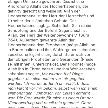
übrigen Umma zu gewähren. Dies ist eine
Anordnung Allâhs des Hocherhabenen, der
definitiv gerecht und weise ist! Allâh der
Hocherhabene ist der Herr der Herrschaft und
Urheber der islâmischen Gebote. Der
Hocherhabene sagt: „…Sicherlich, Sein ist die
Schöpfung und der Befehl. Segensreich ist
Allâh, der Herr der Weltenbewohner.“ (Sûra
7:54). Außerdem gewährte Allâh der
Hocherhabene dem Propheten (möge Allah ihn
in Ehren halten und ihm Wohlergehen schenken)
spezifische Eigenheiten, durch die er sich von
den übrigen Propheten und Gesandten (Friede
sei mit ihnen) unterscheidet. Der Prophet (möge
Allah ihn in Ehren halten und ihm Wohlergehen
schenken) sagte:
„Mir wurden fünf Dinge
gegeben, die niemandem vor mir gegeben
wurden: Ich wurde dadurch unterstützt, dass
man Furcht vor mir bekam, selbst wenn ich einen
einmonatigen Fußmarsch von Leuten entfernt
war. Die Erde wurde für mich zu einem Ort der
Niederwerfung und rituell rein gemacht. Ganz
gleich wo sich ein Mann von meiner Umma bei