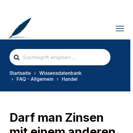
S
e
a
r
Startseite
Wissensdatenbank
c
FAQ - Allgemein
Handel
h
F
o
r
Darf man Zinsen
mit einem anderen