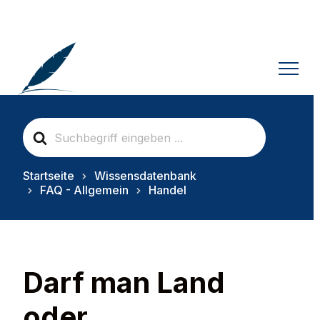
S
e
a
r
Startseite
Wissensdatenbank
c
FAQ - Allgemein
Handel
h
F
o
r
Darf man Land
oder