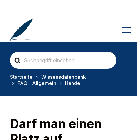
S
e
a
r
Startseite
Wissensdatenbank
c
FAQ - Allgemein
Handel
h
F
o
r
Darf man einen
Platz auf