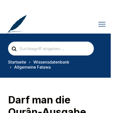
S
e
a
r
Startseite
Wissensdatenbank
c
Allgemeine Fatawa
h
F
o
r
Darf man die
Qurân-Ausgabe,