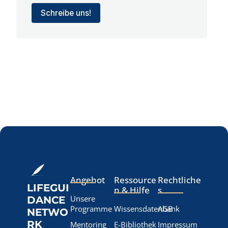
Schreibe uns!
Angebot
Ressource
Rechtliche
LIFEGUI
n & Hilfe
s
Unsere
DANCE
Programme
Wissensdatenbank
AGB
NETWO
RK
Mentoring
E-Bibliothek
Impressum