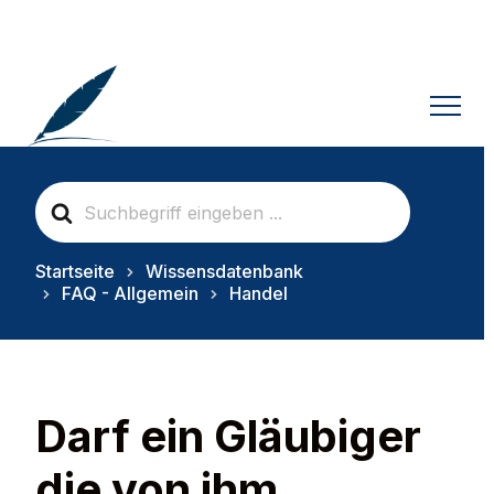
S
e
a
r
Startseite
Wissensdatenbank
c
FAQ - Allgemein
Handel
h
F
o
r
Darf ein Gläubiger
die von ihm