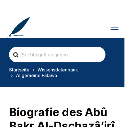
S
e
a
r
Startseite
Wissensdatenbank
c
Allgemeine Fatawa
h
F
o
r
Biografie des Abû
Bakr Al-Dschazâ’irî