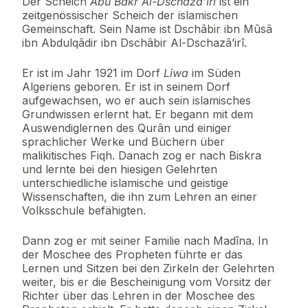
Der Scheich
Abû Bakr Al-Dschazâ’irî
ist ein
zeitgenössischer Scheich der islamischen
Gemeinschaft. Sein Name ist Dschâbir ibn Mûsâ
ibn Abdulqâdir ibn Dschâbir Al-Dschazâ’irî.
Er ist im Jahr 1921 im Dorf
Liwa
im Süden
Algeriens geboren. Er ist in seinem Dorf
aufgewachsen, wo er auch sein islamisches
Grundwissen erlernt hat. Er begann mit dem
Auswendiglernen des Qurân und einiger
sprachlicher Werke und Büchern über
malikitisches Fiqh. Danach zog er nach Biskra
und lernte bei den hiesigen Gelehrten
unterschiedliche islamische und geistige
Wissenschaften, die ihn zum Lehren an einer
Volksschule befähigten.
Dann zog er mit seiner Familie nach Madîna. In
der Moschee des Propheten führte er das
Lernen und Sitzen bei den Zirkeln der Gelehrten
weiter, bis er die Bescheinigung vom Vorsitz der
Richter über das Lehren in der Moschee des