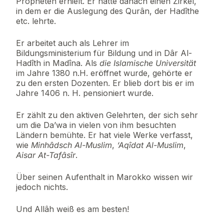
Propheten erhielt. Er hatte danach einen Zirkel,
in dem er die Auslegung des Qurân, der Hadîthe
etc. lehrte.
Er arbeitet auch als Lehrer im
Bildungsministerium für Bildung und in Dâr Al-
Hadîth in Madîna. Als
die Islamische Universität
im Jahre 1380 n.H. eröffnet wurde, gehörte er
zu den ersten Dozenten. Er blieb dort bis er im
Jahre 1406 n. H. pensioniert wurde.
Er zählt zu den aktiven Gelehrten, der sich sehr
um die Da’wa in vielen von ihm besuchten
Ländern bemühte. Er hat viele Werke verfasst,
wie
Minhâdsch Al-Muslim
,
‘Aqîdat Al-Muslim
,
Aisar At-Tafâsîr
.
Über seinen Aufenthalt in Marokko wissen wir
jedoch nichts.
Und Allâh weiß es am besten!