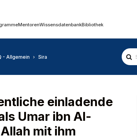
ogramme
Mentoren
Wissensdatenbank
Bibliothek
S
 - Allgemein
Sira
e
a
r
c
h
F
o
entliche einladende
r
als Umar ibn Al-
Allah mit ihm