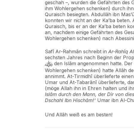
geschah –, wurden die Gefährten des G
ihm Wohlergehen schenken) durch ihn 
Quraisch besiegten. Abdullâh ibn Mas’
konnten wir nicht an der Ka’ba beten.
Quraisch, bis er an der Ka’ba beten k
an, nachdem einige Gefährten des Gesa
Wohlergehen schenken) nach Abessini
Safî Ar-Rahmân schreibt in
Ar-Rahîq A
sechsten Jahres nach Beginn der Prop
den Islâm angenommen hatte. Der P
Wohlergehen schenken) hatte Allâh d
annimmt. At-Tirmidhî überlieferte einen
Umar und At-Tabarânî überlieferte, da
(möge Allah ihn in Ehren halten und 
Islâm durch den Mann, der Dir von dies
Dschahl Ibn Hischâm!‘
Umar ibn Al-Ch
Und Allâh weiß es am besten!