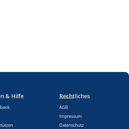
n & Hilfe
Rechtliches
nbank
AGB
Impressum
stützen
Datenschutz