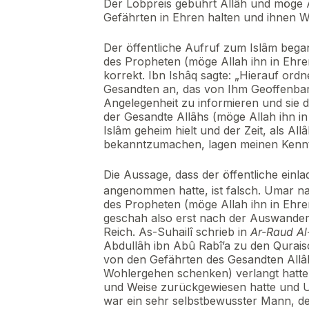
Der Lobpreis gebührt Allâh und möge 
Gefährten in Ehren halten und ihnen 
Der öffentliche Aufruf zum Islâm beg
des Propheten (möge Allah ihn in Ehre
korrekt. Ibn Ishâq sagte: „Hierauf ord
Gesandten an, das von Ihm Geoffenbar
Angelegenheit zu informieren und sie d
der Gesandte Allâhs (möge Allah ihn 
Islâm geheim hielt und der Zeit, als All
bekanntzumachen, lagen meinen Kenntn
Die Aussage, dass der öffentliche ein
angenommen hatte, ist falsch. Umar n
des Propheten (möge Allah ihn in Ehr
geschah also erst nach der Auswander
Reich. As-Suhailî schrieb in
Ar-Raud Al
Abdullâh ibn Abû Rabî’a zu den Qurais
von den Gefährten des Gesandten Allâh
Wohlergehen schenken) verlangt hatten,
und Weise zurückgewiesen hatte und U
war ein sehr selbstbewusster Mann, d