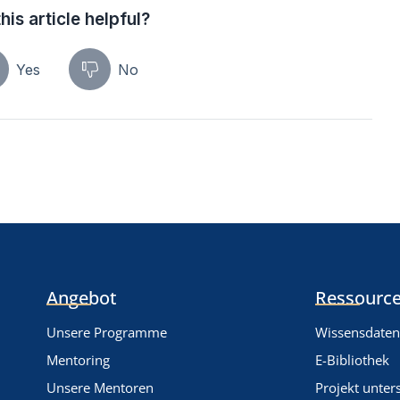
his article helpful?
Yes
No
Angebot
Ressource
Unsere Programme
Wissensdate
Mentoring
E-Bibliothek
Unsere Mentoren
Projekt unter