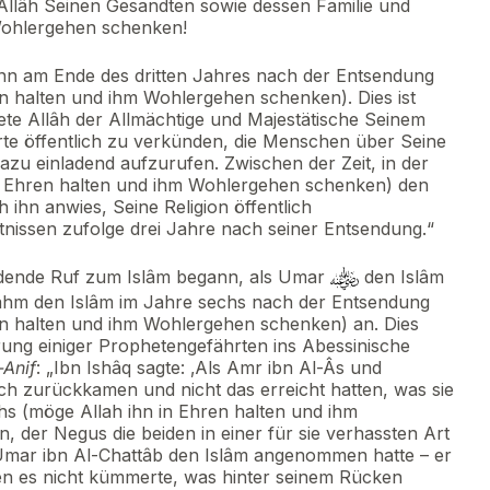
Allâh Seinen Gesandten sowie dessen Familie und
Wohlergehen schenken!
ann am Ende des dritten Jahres nach der Entsendung
n halten und ihm Wohlergehen schenken). Dies ist
nete Allâh der Allmächtige und Majestätische Seinem
te öffentlich zu verkünden, die Menschen über Seine
azu einladend aufzurufen. Zwischen der Zeit, in der
in Ehren halten und ihm Wohlergehen schenken) den
âh ihn anwies, Seine Religion öffentlich
issen zufolge drei Jahre nach seiner Entsendung.“
ladende Ruf zum Islâm begann, als Umar
den Islâm
ahm den Islâm im Jahre sechs nach der Entsendung
en halten und ihm Wohlergehen schenken) an. Dies
ung einiger Prophetengefährten ins Abessinische
-Anif
: „Ibn Ishâq sagte: ‚Als Amr ibn Al-Âs und
ch zurückkamen und nicht das erreicht hatten, was sie
s (möge Allah ihn in Ehren halten und ihm
 der Negus die beiden in einer für sie verhassten Art
mar ibn Al-Chattâb den Islâm angenommen hatte – er
en es nicht kümmerte, was hinter seinem Rücken