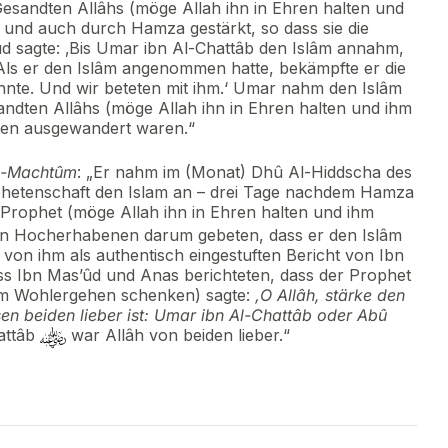
esandten Allâhs (möge Allah ihn in Ehren halten und
und auch durch Hamza gestärkt, so dass sie die
ûd sagte: ‚Bis Umar ibn Al-Chattâb den Islâm annahm,
 Als er den Islâm angenommen hatte, bekämpfte er die
onnte. Und wir beteten mit ihm.‘ Umar nahm den Islâm
ndten Allâhs (möge Allah ihn in Ehren halten und ihm
en ausgewandert waren.“
l-Machtûm
: „Er nahm im (Monat) Dhû Al-Hiddscha des
hetenschaft den Islam an – drei Tage nachdem Hamza
rophet (möge Allah ihn in Ehren halten und ihm
en Hocherhabenen darum gebeten, dass er den Islâm
 von ihm als authentisch eingestuften Bericht von Ibn
ss Ibn Mas’ûd und Anas berichteten, dass der Prophet
ihm Wohlergehen schenken) sagte:
‚O Allâh, stärke den
en beiden lieber ist: Umar ibn Al-Chattâb oder Abû
attâb
war Allâh von beiden lieber.“