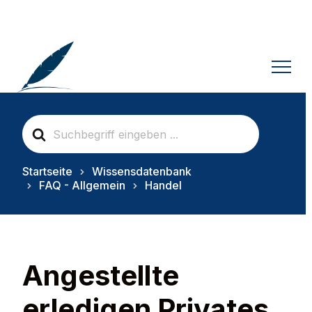
S
e
a
r
Startseite
Wissensdatenbank
c
FAQ - Allgemein
Handel
h
F
o
r
Angestellte
erledigen Privates