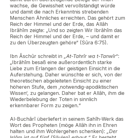
wachse, die Gewissheit vervollständigt würde
und damit die nach Erkenntnis strebenden
Menschen Ähnliches erreichten. Das gehört zum
Reich der Himmel und der Erde, das Allâh
Ibrâhîm zeigte: „Und so zeigten Wir Ibrâhîm das
Reich der Himmel und der Erde, – und damit er
zu den Überzeugten gehöre“ (Sûra 6:75).
Ibn Âschûr schreibt in
„At-Tahrîr wa t-Tanwîr“
:
„Ibrâhîm besaß eine außerordentlich starke
Liebe zum Erlangen der geistigen Einsicht in die
Auferstehung. Daher wünschte er sich, von der
theoretischen abgeleiteten Einsicht zu einer
höheren Stufe, dem ‚notwendig-apodiktischen
Wissen‘, zu gelangen. Daher bat er Allâh, ihm die
Wiederbelebung der Toten in sinnlich
erkennbarer Form zu zeigen.“
Al-Buchârî überliefert in seinem Sahîh-Werk das
Wort des Propheten (möge Allâh ihn in Ehren
halten und ihm Wohlergehen schenken):
„Der
Islâm ist auf fünf (Säulen) erbaut.“
Er besteht