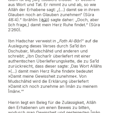
aus Wort und Tat. Er nimmt zu und ab, so wie
Allâh der Erhabene sagt: „(…) damit sie in ihrem
Glauben noch an Glauben zunehmen“ (Sûra
48:4).“ Ibrâhîm (
) sagte daher: „Doch, aber
(ich frage,) damit mein Herz Ruhe findet.“ (Sûra
2:260).
Ibn Hadschar verweist in
„Fath Al-Bârî“
auf die
Auslegung dieses Verses durch Sa’îd ibn
Dschubair, Mudschâhid und anderen und
schreibt: „Ibn Dscharîr überliefert mit einer
authentischen Überlieferungskette, die zu Sa’îd
zurückreicht, dass dieser sagte: ‚Das Wort Allâhs
»(…) damit mein Herz Ruhe findet« bedeutet
»Damit meine Gewissheit zunehme«. Von
Mudschâhid wird die Erklärung überliefert
»Damit ich noch zunehme an Îmân zu meinem
Îmân«.‘“
Hierin liegt ein Beleg für die Zulässigkeit, Allâh
den Erhabenen um einen Beweis zu bitten,
wodurch man Gewissheit und gesteigerten Îmân