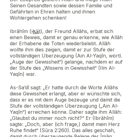
Seinen Gesandten sowie dessen Familie und
Gefährten in Ehren halten und ihnen
Wohlergehen schenken!
Ibrâhîm (
), der Freund Allâhs, erbat sich
einen Beweis, damit er genau erkenne, wie Allâh
der Erhabene die Toten wiederbelebt. Allâh
wollte ihm dies zeigen, damit er zur Stufe der
vollständigen Überzeugung (Ain Al-Yaqîn, wörtl.
„Auge der Gewissheit“) gelange, nachdem er auf
der Stufe des „Wissens in Gewissheit“ (Ilm Al-
Yaqîn) war.
As-Sa’dî sagt: „Er hatte durch die Worte Allâhs
diese Gewissheit erlangt, aber er wünschte sich,
dass er es mit dem Auge bezeuge und damit die
Stufe der vollständigen Überzeugung („Ain Al-
Yaqîn“) erreichen könne. Daher sagte ihm Allâh:
„Glaubst du immer noch nicht?“ Er (Ibrâhîm)
sagte: „Doch, aber (ich frage,) damit mein Herz
Ruhe findet“ (Sûra 2:260). Das alles geschah,
damit durch überzeugende Belege der Îmân