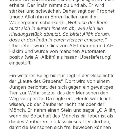
erhalte. Der Îmân nimmt zu und ab. Er wird
stärker und schwächer. Daher sagt der Prophet
(möge Allâh ihn in Ehren halten und ihm
Wohlergehen schenken):
„Wahrlich der Îmân
nutzt sich in eurem Inneren ab, wie sich ein
Kleidungsstück abnutzt. So bittet Allâh darum,
dass er den Îmân in euren Herzen erneuere.“
Überliefert wurde dies von At-Tabarânî und Al-
Hâkim und wurde von manchen Autoritäten
positiv (wie Al-Albânî als hasan-Überlieferung)
eingestuft.
Ein weiterer Beleg hierfür liegt in der Geschichte
der „Leute des Grabens“. Dort wird von einem
Jungen berichtet, der sich gegen ein gewaltiges
Tier zur Wehr setzte, das den Menschen den
Weg versperrte. Da sagte er: „Heute werde ich
wissen, ob der Zauberer recht hat oder der
Mönch. Er nahm einen Stein und sagte: „O Allâh,
wenn die Botschaft des Mönchs dir lieber ist als
die des Zauberers, so lass dieses Tier sterben,
damit die Menschen sich frei bewegen können