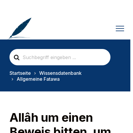
S
e
a
r
Startseite
Wissensdatenbank
c
Allgemeine Fatawa
h
F
o
r
Allâh um einen
Beweis bitten, um