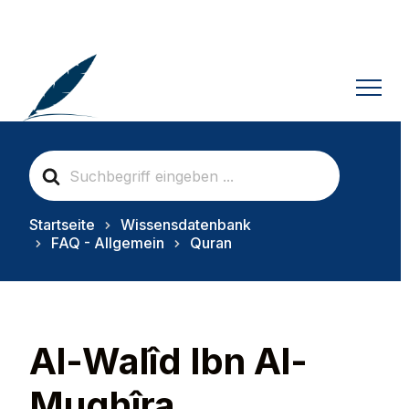
S
e
a
r
Startseite
Wissensdatenbank
c
FAQ - Allgemein
Quran
h
F
o
r
Al-Walîd Ibn Al-
Mughîra