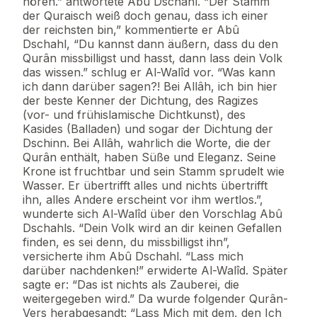
hören.” antwortete Abû Dschahl. “Der Stamm
der Quraisch weiß doch genau, dass ich einer
der reichsten bin,” kommentierte er Abû
Dschahl, “Du kannst dann äußern, dass du den
Qurân missbilligst und hasst, dann lass dein Volk
das wissen.” schlug er Al-Walîd vor. “Was kann
ich dann darüber sagen?! Bei Allâh, ich bin hier
der beste Kenner der Dichtung, des Ragizes
(vor- und frühislamische Dichtkunst), des
Kasides (Balladen) und sogar der Dichtung der
Dschinn. Bei Allâh, wahrlich die Worte, die der
Qurân enthält, haben Süße und Eleganz. Seine
Krone ist fruchtbar und sein Stamm sprudelt wie
Wasser. Er übertrifft alles und nichts übertrifft
ihn, alles Andere erscheint vor ihm wertlos.”,
wunderte sich Al-Walîd über den Vorschlag Abû
Dschahls. “Dein Volk wird an dir keinen Gefallen
finden, es sei denn, du missbilligst ihn”,
versicherte ihm Abû Dschahl. “Lass mich
darüber nachdenken!” erwiderte Al-Walîd. Später
sagte er: “Das ist nichts als Zauberei, die
weitergegeben wird.” Da wurde folgender Qurân-
Vers herabgesandt: “Lass Mich mit dem, den Ich