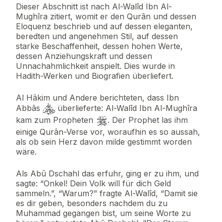
Dieser Abschnitt ist nach Al-Walîd Ibn Al-
Mughîra zitiert, womit er den Qurân und dessen
Eloquenz beschrieb und auf dessen eleganten,
beredten und angenehmen Stil, auf dessen
starke Beschaffenheit, dessen hohen Werte,
dessen Anziehungskraft und dessen
Unnachahmlichkeit anspielt. Dies wurde in
Hadith-Werken und Biografien überliefert.
Al Hâkim und Andere berichteten, dass Ibn
Abbâs
überlieferte: Al-Walîd Ibn Al-Mughîra
kam zum Propheten
. Der Prophet las ihm
einige Qurân-Verse vor, woraufhin es so aussah,
als ob sein Herz davon milde gestimmt worden
wäre.
Als Abû Dschahl das erfuhr, ging er zu ihm, und
sagte: “Onkel! Dein Volk will für dich Geld
sammeln.”, “Warum?” fragte Al-Walîd, “Damit sie
es dir geben, besonders nachdem du zu
Muhammad gegangen bist, um seine Worte zu