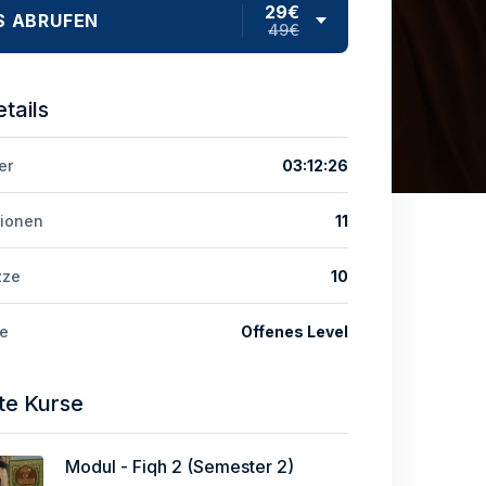
29€
S ABRUFEN
49€
tails
er
03:12:26
tionen
11
zze
10
e
Offenes Level
te Kurse
Modul - Fiqh 2 (Semester 2)