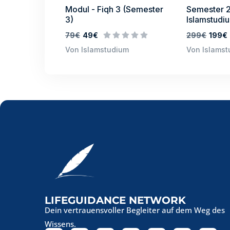
Modul - Fiqh 3 (Semester
Semester 2
3)
Islamstudi
79€
49€
299€
199€
Von Islamstudium
Von Islams
LIFEGUIDANCE NETWORK
Dein vertrauensvoller Begleiter auf dem Weg des
Wissens.