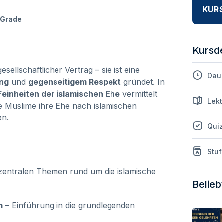
KUR
Grade
Kursde
esellschaftlicher Vertrag – sie ist eine
Dau
ng
und
gegenseitigem Respekt
gründet. In
einheiten der islamischen Ehe
vermittelt
Lek
 Muslime ihre Ehe nach islamischen
n.
Qui
Stuf
e zentralen Themen rund um die islamische
Belieb
m
– Einführung in die grundlegenden