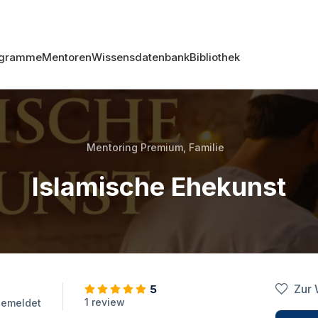
ogramme
Mentoren
Wissensdatenbank
Bibliothek
Mentoring Premium,
Familie
Islamische Ehekunst
Zur 
5
1 review
emeldet