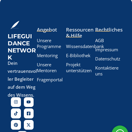
Angebot
Ressourcen
Rechtliches
& Hilfe
LIFEGUI
Unsere
AGB
DANCE
Programme
Wissensdatenbank
Impressum
NETWOR
Mentoring
E-Bibliothek
K
Datenschutz
Dein
Unsere
Projekt
Kontaktiere
Mentoren
unterstützen
vertrauensvol
uns
ler Begleiter
Fragenportal
auf dem Weg
des Wissens.